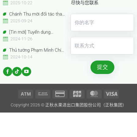
Bến Tre – Bà Nguyễn Thị Hồng
尽快与您联系
2025-10-22
Thu được vinh danh “Nữ Doanh
Chánh Thu mời đối tác tham
nhân Việt Nam tiêu biểu –
quan gian hàng Anuga 2025
2025-09-24
Bông Hồng Vàng năm 2025”
Booth Confexhall | E050gF051g
[Tin mới] Tuyển dụng
Chuyên viên Thu mua
2024-11-26
Thủ tướng Phạm Minh Chính
cùng Thủ tướng Trung Quốc Lý
2024-10-14
Cường tham quan Gian hàng
Trưng bày Sản phẩm trái cây
đặc sắc Việt Nam
Atm
Bank
Credit
JCB
MasterCard
Visa
Copyright 2026 ©
正秋水果进出口集团股份公司（正秋集团）
Transfer
Card
2