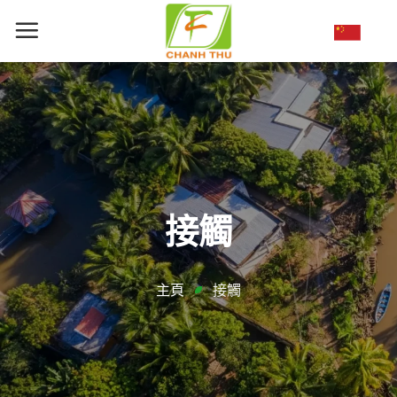
跳
到
内
容
接觸
主頁
接觸