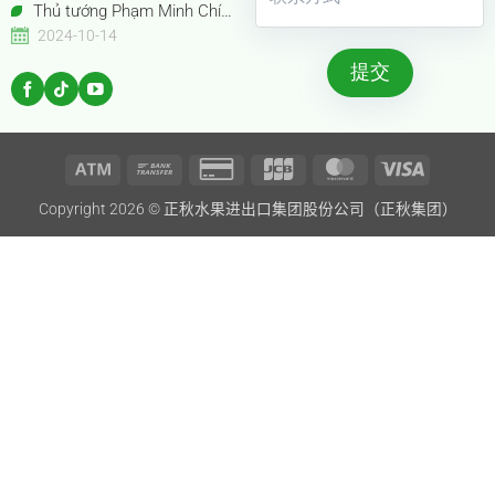
Thủ tướng Phạm Minh Chính
cùng Thủ tướng Trung Quốc Lý
2024-10-14
Cường tham quan Gian hàng
Trưng bày Sản phẩm trái cây
đặc sắc Việt Nam
Atm
Bank
Credit
JCB
MasterCard
Visa
Copyright 2026 ©
正秋水果进出口集团股份公司（正秋集团）
Transfer
Card
2