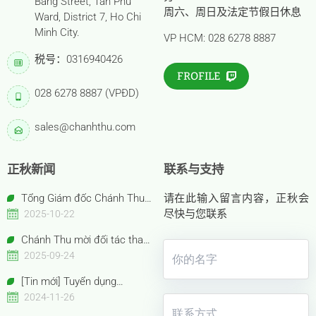
Bang Street, Tan Phu
周六、周日及法定节假日休息
Ward, District 7, Ho Chi
Minh City.
VP HCM: 028 6278 8887
税号：0316940426
FROFILE
028 6278 8887 (VPĐD)
sales@chanhthu.com
正秋新闻
联系与支持
Tổng Giám đốc Chánh Thu
请在此输入留言内容，正秋会
Bến Tre – Bà Nguyễn Thị Hồng
尽快与您联系
2025-10-22
Thu được vinh danh “Nữ Doanh
Chánh Thu mời đối tác tham
nhân Việt Nam tiêu biểu –
quan gian hàng Anuga 2025
2025-09-24
Bông Hồng Vàng năm 2025”
Booth Confexhall | E050gF051g
[Tin mới] Tuyển dụng
Chuyên viên Thu mua
2024-11-26