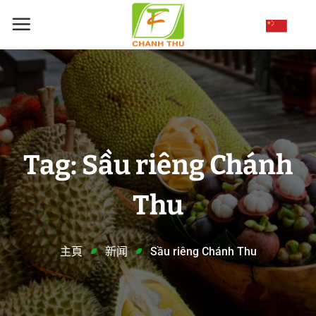
跳
到
内
容
Tag: Sầu riêng Chánh
Thu
主頁
新闻
Sầu riêng Chánh Thu