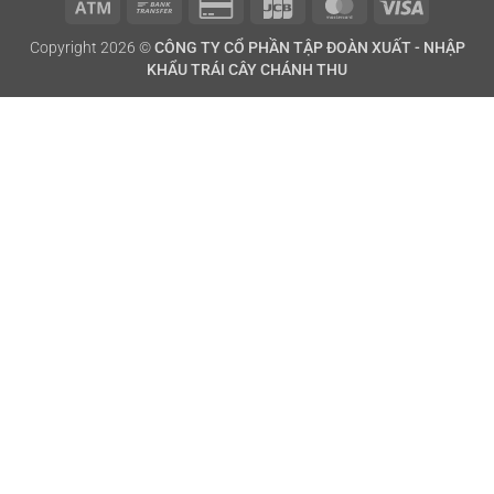
Atm
Bank
Credit
JCB
MasterCard
Visa
Copyright 2026 ©
CÔNG TY CỔ PHẦN TẬP ĐOÀN XUẤT - NHẬP
Transfer
Card
KHẨU TRÁI CÂY CHÁNH THU
2