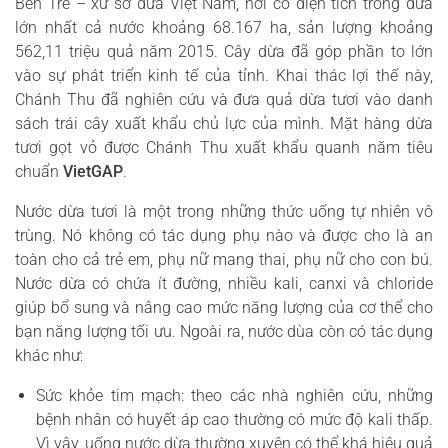
Bến Tre – xứ sở dừa Việt Nam, nơi có diện tích trồng dừa
lớn nhất cả nước khoảng 68.167 ha, sản lượng khoảng
562,11 triệu quả năm 2015. Cây dừa đã góp phần to lớn
vào sự phát triển kinh tế của tỉnh. Khai thác lợi thế này,
Chánh Thu đã nghiên cứu và đưa quả dừa tươi vào danh
sách trái cây xuất khẩu chủ lực của mình. Mặt hàng dừa
tươi gọt vỏ được Chánh Thu xuất khẩu quanh năm tiêu
chuẩn
VietGAP
.
Nước dừa tươi là một trong những thức uống tự nhiên vô
trùng. Nó không có tác dụng phụ nào và được cho là an
toàn cho cả trẻ em, phụ nữ mang thai, phụ nữ cho con bú.
Nước dừa có chứa ít đường, nhiều kali, canxi và chloride
giúp bổ sung và nâng cao mức năng lượng của cơ thể cho
bạn năng lượng tối ưu. Ngoài ra, nước dùa còn có tác dụng
khác như:
Sức khỏe tim mạch: theo các nhà nghiên cứu, những
bệnh nhân có huyết áp cao thường có mức độ kali thấp.
Vì vậy, uống nước dừa thường xuyên có thể khá hiệu quả