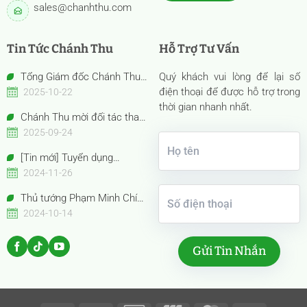
sales@chanhthu.com
Tin Tức Chánh Thu
Hỗ Trợ Tư Vấn
Tổng Giám đốc Chánh Thu
Quý khách vui lòng để lại số
Bến Tre – Bà Nguyễn Thị Hồng
điện thoại để được hỗ trợ trong
2025-10-22
Thu được vinh danh “Nữ Doanh
thời gian nhanh nhất.
Chánh Thu mời đối tác tham
nhân Việt Nam tiêu biểu –
quan gian hàng Anuga 2025
2025-09-24
Bông Hồng Vàng năm 2025”
Booth Confexhall | E050gF051g
[Tin mới] Tuyển dụng
Chuyên viên Thu mua
2024-11-26
Thủ tướng Phạm Minh Chính
cùng Thủ tướng Trung Quốc Lý
2024-10-14
Cường tham quan Gian hàng
Trưng bày Sản phẩm trái cây
đặc sắc Việt Nam