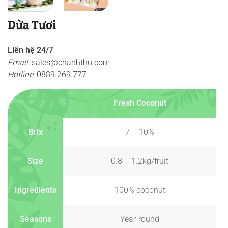
Dừa Tươi
Liên hệ 24/7
Email:
sales@chanhthu.com
Hotline:
0889.269.777
Fresh Coconut
Brix
7 – 10%
Size
0.8 – 1.2kg/fruit
Ingredients
100% coconut
Seasons
Year-round