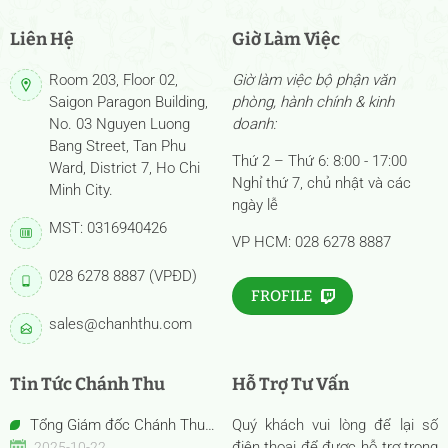
Liên Hệ
Giờ Làm Việc
Room 203, Floor 02,
Giờ làm việc bộ phận văn
Saigon Paragon Building,
phòng, hành chính & kinh
No. 03 Nguyen Luong
doanh:
Bang Street, Tan Phu
Thứ 2 – Thứ 6: 8:00 - 17:00
Ward, District 7, Ho Chi
Nghỉ thứ 7, chủ nhật và các
Minh City.
ngày lễ
MST: 0316940426
VP HCM: 028 6278 8887
028 6278 8887 (VPĐD)
FROFILE
sales@chanhthu.com
Tin Tức Chánh Thu
Hỗ Trợ Tư Vấn
Tổng Giám đốc Chánh Thu
Quý khách vui lòng để lại số
Bến Tre – Bà Nguyễn Thị Hồng
điện thoại để được hỗ trợ trong
2025-10-22