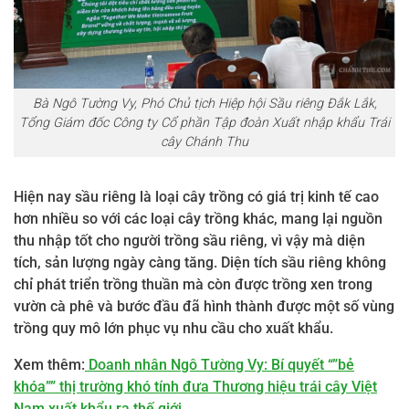
Bà Ngô Tường Vy, Phó Chủ tịch Hiệp hội Sầu riêng Đắk Lắk,
Tổng Giám đốc Công ty Cổ phần Tập đoàn Xuất nhập khẩu Trái
cây Chánh Thu
Hiện nay sầu riêng là loại cây trồng có giá trị kinh tế cao
hơn nhiều so với các loại cây trồng khác, mang lại nguồn
thu nhập tốt cho người trồng sầu riêng, vì vậy mà diện
tích, sản lượng ngày càng tăng. Diện tích sầu riêng không
chỉ phát triển trồng thuần mà còn được trồng xen trong
vườn cà phê và bước đầu đã hình thành được một số vùng
trồng quy mô lớn phục vụ nhu cầu cho xuất khẩu.
Xem thêm:
Doanh nhân Ngô Tường Vy: Bí quyết “”bẻ
khóa”” thị trường khó tính đưa Thương hiệu trái cây Việt
Nam xuất khẩu ra thế giới