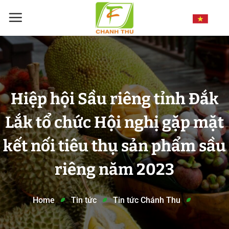
Chuyển
đến
nội
dung
Hiệp hội Sầu riêng tỉnh Đắk
Lắk tổ chức Hội nghị gặp mặt
kết nối tiêu thụ sản phẩm sầu
riêng năm 2023
Home
Tin tức
Tin tức Chánh Thu