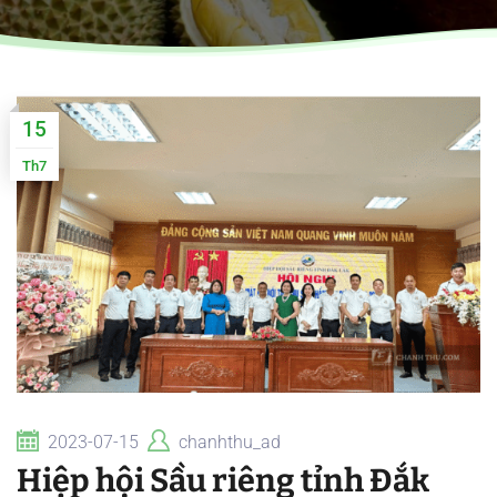
15
Th7
2023-07-15
chanhthu_ad
Hiệp hội Sầu riêng tỉnh Đắk