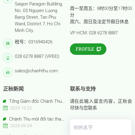
Saigon Paragon Building,
周一至周五：8时00分至17时00
No. 03 Nguyen Luong
分
Bang Street, Tan Phu
周六、周日及法定节假日休息
Ward, District 7, Ho Chi
Minh City.
VP HCM: 028 6278 8887
税号：0316940426
FROFILE
028 6278 8887 (VPĐD)
sales@chanhthu.com
正秋新闻
联系与支持
Tổng Giám đốc Chánh Thu
请在此输入留言内容，正秋会
Bến Tre – Bà Nguyễn Thị Hồng
尽快与您联系
2025-10-22
Thu được vinh danh “Nữ Doanh
Chánh Thu mời đối tác tham
nhân Việt Nam tiêu biểu –
quan gian hàng Anuga 2025
2025-09-24
Bông Hồng Vàng năm 2025”
Booth Confexhall | E050gF051g