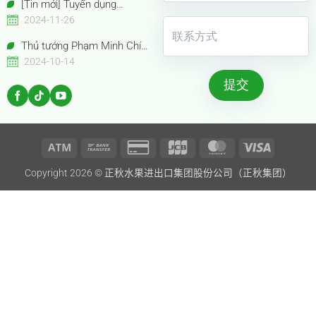
[Tin mới] Tuyển dụng
Chuyên viên Thu mua
2024-11-26
Thủ tướng Phạm Minh Chính
cùng Thủ tướng Trung Quốc Lý
2024-10-14
Cường tham quan Gian hàng
Trưng bày Sản phẩm trái cây
đặc sắc Việt Nam
Atm
Bank
Credit
JCB
MasterCard
Visa
Copyright 2026 ©
正秋水果进出口集团股份公司（正秋集团）
Transfer
Card
2