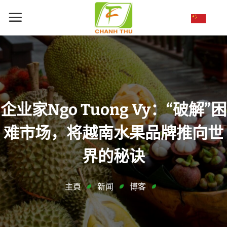
跳
到
内
容
企业家Ngo Tuong Vy：“破解”困
难市场，将越南水果品牌推向世
界的秘诀
主頁
新闻
博客