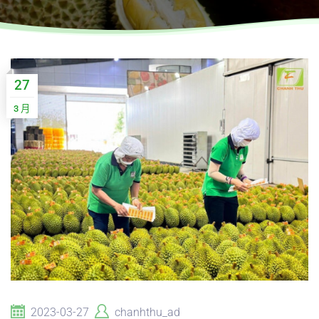
27
3 月
2023-03-27
chanhthu_ad