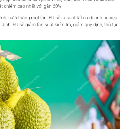
ất chiếm cao nhất với gần 60%
nh, cứ 6 tháng một lần, EU sẽ rà soát tất cả doanh nghiệp
định, EU sẽ giảm tần suất kiểm tra, giảm quy định, thủ tục