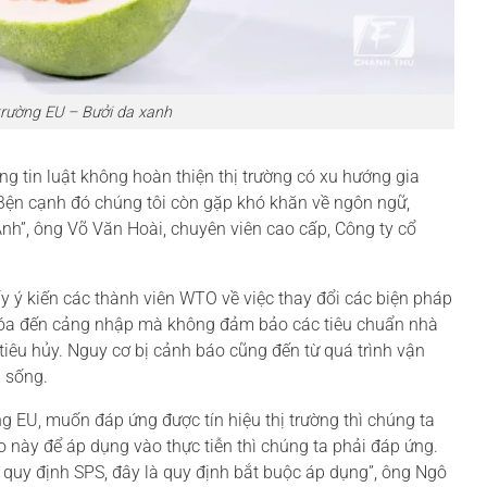
trường EU – Bưởi da xanh
ng tin luật không hoàn thiện thị trường có xu hướng gia
 Bện cạnh đó chúng tôi còn gặp khó khăn về ngôn ngữ,
nh”, ông Võ Văn Hoài, chuyên viên cao cấp, Công ty cổ
 ý kiến các thành viên WTO về việc thay đổi các biện pháp
 hóa đến cảng nhập mà không đảm bảo các tiêu chuẩn nhà
 tiêu hủy. Nguy cơ bị cảnh báo cũng đến từ quá trình vận
i sống.
 EU, muốn đáp ứng được tín hiệu thị trường thì chúng ta
 này để áp dụng vào thực tiễn thì chúng ta phải đáp ứng.
, quy định SPS, đây là quy định bắt buộc áp dụng”, ông Ngô