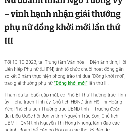
Nữ doanh nhân Ngô Tường Vy
– vinh hạnh nhận giải thưởng
phụ nữ đồng khởi mới lần thứ
III
Tối 13-10-2023, tại Trung tâm Văn hóa – Điện ảnh tỉnh, Hội
Liên hiệp Phụ nữ (LHPN) tỉnh tổ chức chuỗi hoạt động gắn
sơ kết 3 năm thực hiện phong trào thi đua “Đồng khởi mới”,
trao giải thưởng phụ nữ
“Đồng khởi mới”
lần thứ III.
Tham dự tại buổi gặp mặt, có Phó Bí Thư Thường trực Tỉnh
ủy – phụ trách Tỉnh ủy, Chủ tịch HĐND tỉnh Hồ Thị Hoàng
Yến; Phó chủ tịch Thường trực UBND tỉnh – Trưởng đoàn
đại biểu Quốc hội đơn vị tỉnh Nguyễn Trúc Sơn; Chủ tịch
UBMTTQVN tỉnh Nguyễn Thị Hồng Nhung, lãnh đạo các
ngành, đoàn thể, cán bộ Hội qua các thời kỳ đến dự.