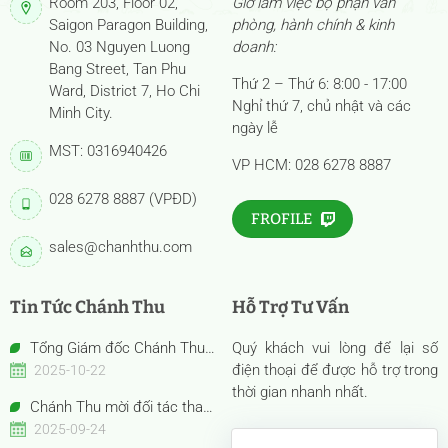
Room 203, Floor 02,
Giờ làm việc bộ phận văn
Saigon Paragon Building,
phòng, hành chính & kinh
No. 03 Nguyen Luong
doanh:
Bang Street, Tan Phu
Thứ 2 – Thứ 6: 8:00 - 17:00
Ward, District 7, Ho Chi
Nghỉ thứ 7, chủ nhật và các
Minh City.
ngày lễ
MST: 0316940426
VP HCM: 028 6278 8887
028 6278 8887 (VPĐD)
FROFILE
sales@chanhthu.com
Tin Tức Chánh Thu
Hỗ Trợ Tư Vấn
Tổng Giám đốc Chánh Thu
Quý khách vui lòng để lại số
Bến Tre – Bà Nguyễn Thị Hồng
điện thoại để được hỗ trợ trong
2025-10-22
Thu được vinh danh “Nữ Doanh
thời gian nhanh nhất.
Chánh Thu mời đối tác tham
nhân Việt Nam tiêu biểu –
quan gian hàng Anuga 2025
2025-09-24
Bông Hồng Vàng năm 2025”