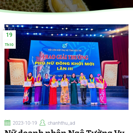
19
Th10
2023-10-19
chanhthu_ad