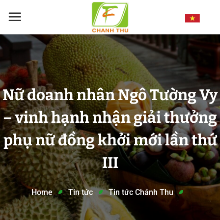
Chuyển
đến
nội
dung
Nữ doanh nhân Ngô Tường Vy
– vinh hạnh nhận giải thưởng
phụ nữ đồng khởi mới lần thứ
III
Home
Tin tức
Tin tức Chánh Thu