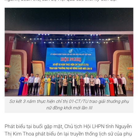
Sơ kết 3 năm thực hiện chỉ thị 01-CT/TU trao giải thưởng phụ
nữ đồng khởi mới lần III
Phát biểu tại buổi gặp mặt, Chủ tịch Hội LHPN tỉnh Nguyễn
Thị Kim Thoa phát biểu ôn lại truyền thống lịch sử của phụ