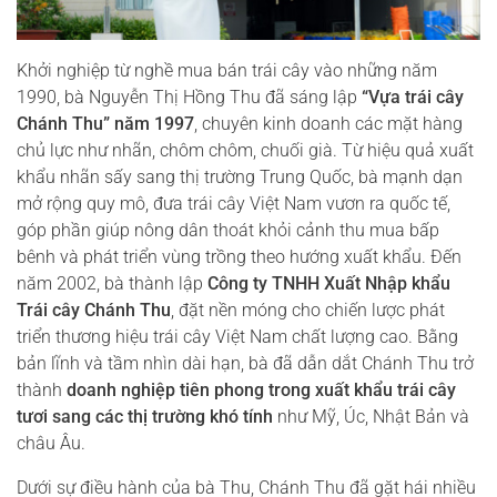
Khởi nghiệp từ nghề mua bán trái cây vào những năm
1990, bà Nguyễn Thị Hồng Thu đã sáng lập
“Vựa trái cây
Chánh Thu” năm 1997
, chuyên kinh doanh các mặt hàng
chủ lực như nhãn, chôm chôm, chuối già. Từ hiệu quả xuất
khẩu nhãn sấy sang thị trường Trung Quốc, bà mạnh dạn
mở rộng quy mô, đưa trái cây Việt Nam vươn ra quốc tế,
góp phần giúp nông dân thoát khỏi cảnh thu mua bấp
bênh và phát triển vùng trồng theo hướng xuất khẩu. Đến
năm 2002, bà thành lập
Công ty TNHH Xuất Nhập khẩu
Trái cây Chánh Thu
, đặt nền móng cho chiến lược phát
triển thương hiệu trái cây Việt Nam chất lượng cao. Bằng
bản lĩnh và tầm nhìn dài hạn, bà đã dẫn dắt Chánh Thu trở
thành
doanh nghiệp tiên phong trong xuất khẩu trái cây
tươi sang các thị trường khó tính
như Mỹ, Úc, Nhật Bản và
châu Âu.
Dưới sự điều hành của bà Thu, Chánh Thu đã gặt hái nhiều