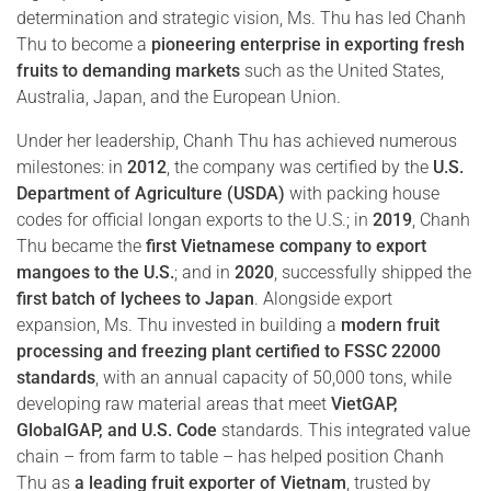
determination and strategic vision, Ms. Thu has led Chanh
Thu to become a
pioneering enterprise in exporting fresh
fruits to demanding markets
such as the United States,
Australia, Japan, and the European Union.
Under her leadership, Chanh Thu has achieved numerous
milestones: in
2012
, the company was certified by the
U.S.
Department of Agriculture (USDA)
with packing house
codes for official longan exports to the U.S.; in
2019
, Chanh
Thu became the
first Vietnamese company to export
mangoes to the U.S.
; and in
2020
, successfully shipped the
first batch of lychees to Japan
. Alongside export
expansion, Ms. Thu invested in building a
modern fruit
processing and freezing plant certified to FSSC 22000
standards
, with an annual capacity of 50,000 tons, while
developing raw material areas that meet
VietGAP,
GlobalGAP, and U.S. Code
standards. This integrated value
chain – from farm to table – has helped position Chanh
Thu as
a leading fruit exporter of Vietnam
, trusted by