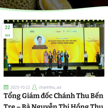
22
Oct
2025-10-22
chanhthu_ad
Tổng Giám đốc Chánh Thu Bến
Tre – Bà Nguyễn Thị Hồng Thu