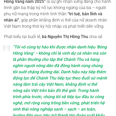
Hồng Vàng năm 2025”
là sự ghi nhận xứng đáng cho hành
trình gần ba thập kỷ nỗ lực không ngừng của bà – người
phụ nữ mang trong mình tinh thần
“trí tuệ, bản lĩnh và
nhân ái”
, góp phần khẳng định vị thế của nữ doanh nhân
Việt Nam trong thời kỳ hội nhập và phát triển bền vững.
Phát biểu tại buổi lễ,
bà Nguyễn Thị Hồng Thu
chia sẻ:
“Tôi vô cùng tự hào khi được nhận danh hiệu ‘Bông
Hồng Vàng’ – không chỉ là vinh dự cá nhân mà còn
là phần thưởng cho tập thể Chánh Thu và hàng
nghìn người nông dân đã đồng hành cùng chúng
tôi suốt chặng đường dài. Danh hiệu này tiếp thêm
động lực để Chánh Thu tiếp tục theo đuổi sứ mệnh
nâng tầm trái cây Việt Nam, khẳng định vị thế
nông sản Việt trên bản đồ thế giới. Trong hành
trình phía trước, chúng tôi sẽ tiếp tục đầu tư công
nghệ, mở rộng vùng trồng bền vững, phát triển hệ
sinh thái nông nghiệp xanh – sạch – an toàn,
hướng đến mục tiêu trở thành tập đoàn xuất khẩu