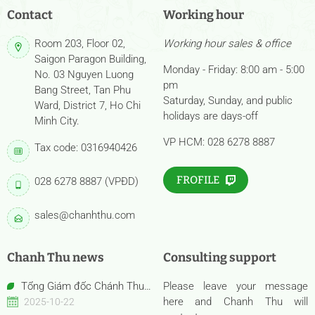
Contact
Working hour
Room 203, Floor 02,
Working hour sales & office
Saigon Paragon Building,
Monday - Friday: 8:00 am - 5:00
No. 03 Nguyen Luong
pm
Bang Street, Tan Phu
Saturday, Sunday, and public
Ward, District 7, Ho Chi
holidays are days-off
Minh City.
VP HCM: 028 6278 8887
Tax code: 0316940426
FROFILE
028 6278 8887 (VPĐD)
sales@chanhthu.com
Chanh Thu news
Consulting support
Tổng Giám đốc Chánh Thu
Please leave your message
Bến Tre – Bà Nguyễn Thị Hồng
here and Chanh Thu will
2025-10-22