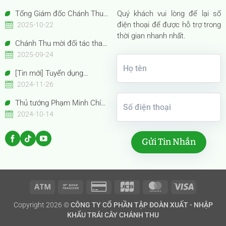
Tổng Giám đốc Chánh Thu
Quý khách vui lòng để lại số
Bến Tre – Bà Nguyễn Thị Hồng
điện thoại để được hỗ trợ trong
2025-10-22
Thu được vinh danh “Nữ Doanh
thời gian nhanh nhất.
Chánh Thu mời đối tác tham
nhân Việt Nam tiêu biểu –
quan gian hàng Anuga 2025
2025-09-24
Bông Hồng Vàng năm 2025”
Booth Confexhall | E050gF051g
[Tin mới] Tuyển dụng
Chuyên viên Thu mua
2024-11-26
Thủ tướng Phạm Minh Chính
cùng Thủ tướng Trung Quốc Lý
2024-10-14
Cường tham quan Gian hàng
Trưng bày Sản phẩm trái cây
đặc sắc Việt Nam
Atm
Bank
Credit
JCB
MasterCard
Visa
Copyright 2026 ©
CÔNG TY CỔ PHẦN TẬP ĐOÀN XUẤT - NHẬP
Transfer
Card
KHẨU TRÁI CÂY CHÁNH THU
2