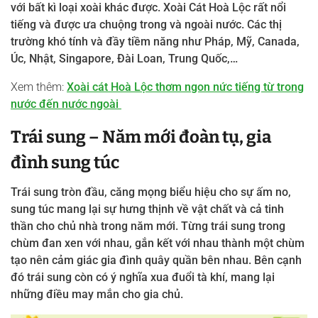
với bất kì loại xoài khác được. Xoài Cát Hoà Lộc rất nổi
tiếng và được ưa chuộng trong và ngoài nước. Các thị
trường khó tính và đầy tiềm năng như Pháp, Mỹ, Canada,
Úc, Nhật, Singapore, Đài Loan, Trung Quốc,…
Xem thêm:
Xoài cát Hoà Lộc thơm ngon nức tiếng từ trong
nước đến nước ngoài
Trái sung – Năm mới đoàn tụ, gia
đình sung túc
Trái sung tròn đầu, căng mọng biểu hiệu cho sự ấm no,
sung túc mang lại sự hưng thịnh về vật chất và cả tinh
thần cho chủ nhà trong năm mới.
Từng trái sung trong
chùm đan xen với nhau, gắn kết với nhau thành một chùm
tạo nên cảm giác gia đình quây quần bên nhau.
Bên cạnh
đó trái sung còn có ý nghĩa xua đuổi tà khí, mang lại
những điều may mắn cho gia chủ.