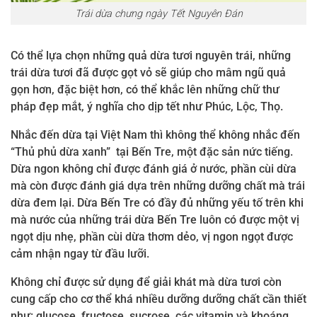
Trái dừa chưng ngày Tết Nguyên Đán
Có thể lựa chọn những quả dừa tươi nguyên trái, những
trái dừa tươi đã được gọt vỏ sẽ giúp cho mâm ngũ quả
gọn hơn, đặc biệt hơn, có thể khắc lên những chữ thư
pháp đẹp mắt, ý nghĩa cho dịp tết như Phúc, Lộc, Thọ.
Nhắc đến dừa tại Việt Nam thì không thể không nhắc đến
“Thủ phủ dừa xanh” tại Bến Tre, một đặc sản nức tiếng.
Dừa ngon không chỉ được đánh giá ở nước, phần cùi dừa
mà còn được đánh giá dựa trên những dưỡng chất mà trái
dừa đem lại. Dừa Bến Tre có đầy đủ những yếu tố trên khi
mà nước của những trái dừa Bến Tre luôn có được một vị
ngọt dịu nhẹ, phần cùi dừa thơm dẻo, vị ngon ngọt được
cảm nhận ngay từ đầu lưỡi.
Không chỉ được sử dụng để giải khát mà dừa tươi còn
cung cấp cho cơ thể khá nhiều dưỡng dưỡng chất cần thiết
như: glucose, fructose, sucrose, các vitamin và khoáng