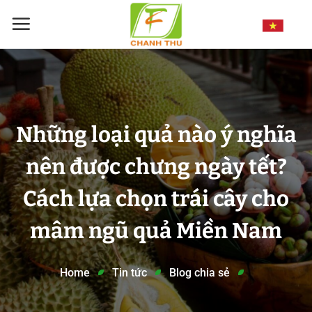
Chuyển
đến
nội
dung
Những loại quả nào ý nghĩa
nên được chưng ngày tết?
Cách lựa chọn trái cây cho
mâm ngũ quả Miền Nam
Home
Tin tức
Blog chia sẻ