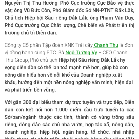
Nguyễn Thị Thu Hương, Phó Cục trưởng Cục Bảo vệ thực
vật; ông Vũ Đức Côn, Phó Giám đốc Sở NN-PTNT Đắk Lắk,
Chủ tịch Hiệp hội Sầu riêng Đắk Lắk; ông Phạm Văn Duy,
Phó Cục trưởng Cục Chất lượng, Chế biến và Phát triển thị
trường chủ trì Diễn đàn.
Công ty Cổ phần Tập đoàn XNK Trái cây
Chanh Thu
là đơn
vị đồng hành cùng BTC. Bà
Ngô Tường Vy
– CEO Chanh
Thu Group, Phó chủ tịch
Hiệp hội Sầu riêng Đắk Lắk hy
vọng diễn đàn có thể lan toả mạnh mẽ hơn, giúp bà con
nông dân hiểu hơn về nỗi khổ của Doanh nghiệp xuất
khẩu, hướng đến một nền nông nghiệp văn minh, hiện đại
và phát triển bền vững.
Với gần 300 đại biểu tham dự trực tuyến và trực tiếp, Diễn
đàn còn kết nối hơn 1.000 điểm cầu trực tuyến là các
Sở/ban/ngành thuộc các tỉnh, thành có vùng trồng sầu
riêng, đông đảo các chủ nhà vườn, hợp tác xã, nông dân,
doanh nghiệp, hiệp hội, ngân hàng, tổ chức, nhà nhập