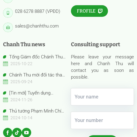
FROFILE
028 6278 8887 (VPĐD)
sales@chanhthu.com
Chanh Thu news
Consulting support
Tổng Giám đốc Chánh Thu
Please leave your message
Bến Tre – Bà Nguyễn Thị Hồng
here and Chanh Thu will
2025-10-22
Thu được vinh danh “Nữ Doanh
contact you as soon as
Chánh Thu mời đối tác tham
nhân Việt Nam tiêu biểu –
possible.
quan gian hàng Anuga 2025
2025-09-24
Bông Hồng Vàng năm 2025”
Booth Confexhall | E050gF051g
[Tin mới] Tuyển dụng
Chuyên viên Thu mua
2024-11-26
Thủ tướng Phạm Minh Chính
cùng Thủ tướng Trung Quốc Lý
2024-10-14
Cường tham quan Gian hàng
Trưng bày Sản phẩm trái cây