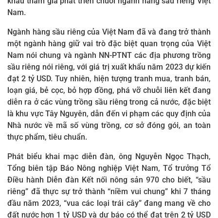
khẩu tham gia phát triển chuỗi ngành hàng sầu riêng Việt
Nam.
Ngành hàng sầu riêng của Việt Nam đã và đang trở thành
một ngành hàng giữ vai trò đặc biệt quan trọng của Việt
Nam nói chung và ngành NN-PTNT các địa phương trồng
sầu riêng nói riêng, với giá trị xuất khẩu năm 2023 dự kiến
đạt 2 tỷ USD. Tuy nhiên, hiện tượng tranh mua, tranh bán,
loạn giá, bẻ cọc, bỏ hợp đồng, phá vỡ chuỗi liên kết đang
diễn ra ở các vùng trồng sầu riêng trong cả nước, đặc biệt
là khu vực Tây Nguyên, dẫn đến vi phạm các quy định của
Nhà nước về mã số vùng trồng, cơ sở đóng gói, an toàn
thực phẩm, tiêu chuẩn.
Phát biểu khai mạc diễn đàn, ông Nguyễn Ngọc Thạch,
Tổng biên tập Báo Nông nghiệp Việt Nam, Tổ trưởng Tổ
Điều hành Diễn đàn Kết nối nông sản 970 cho biết, “sầu
riêng” đã thực sự trở thành “niềm vui chung” khi 7 tháng
đầu năm 2023, “vua các loại trái cây” đang mang về cho
đất nước hơn 1 tỷ USD và dự báo có thể đạt trên 2 tỷ USD