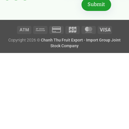
đặc sắc Việt Nam
Atm
Bank
Credit
JCB
MasterCard
Visa
Copyright 2026 ©
Chanh Thu Fruit Export - Import Group Joint
Transfer
Card
Stock Company
2