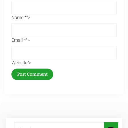
Name *">
Email *">
Website">
Post Comment