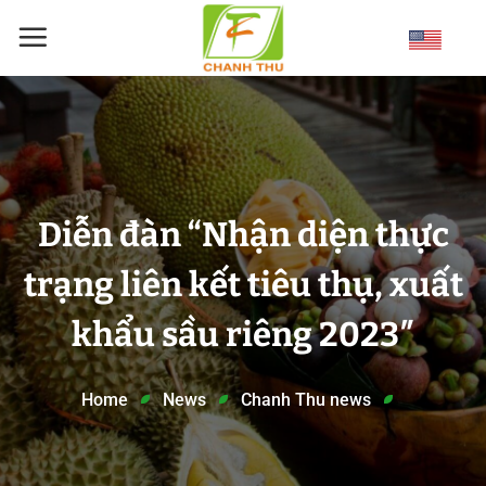
Skip
to
content
Diễn đàn “Nhận diện thực
trạng liên kết tiêu thụ, xuất
khẩu sầu riêng 2023″
Home
News
Chanh Thu news